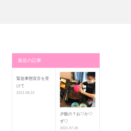
最近の記事
緊急事態宣言を受
けて
2021.08.23
夕飯の？お♡か♡
ず♡
2021.07.26