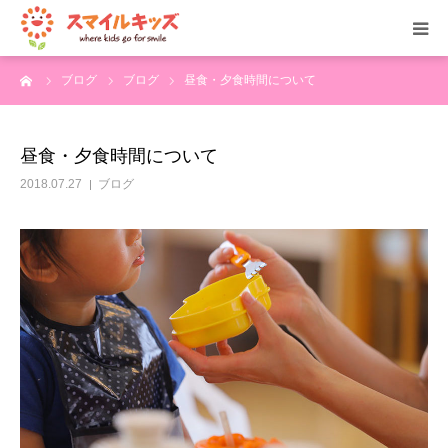
ーム
ブログ
ブログ
昼食・夕食時間について
ホーム
公式Instagram
昼食・夕食時間について
2018.07.27
ブログ
保育園案内
利用料金
よくあるご質問
ブログ
お問い合わせ