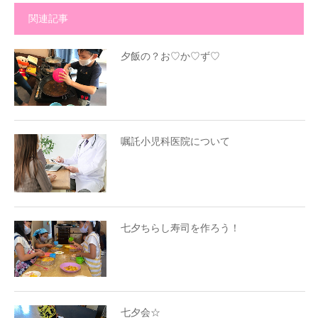
関連記事
夕飯の？お♡か♡ず♡
嘱託小児科医院について
七夕ちらし寿司を作ろう！
七夕会☆